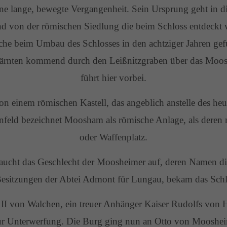
e lange, bewegte Vergangenheit. Sein Ursprung geht in d
ind von der römischen Siedlung die beim Schloss entdeckt
lche beim Umbau des Schlosses in den achtziger Jahren ge
Kärnten kommend durch den Leißnitzgraben über das Moos
führt hier vorbei.
on einem römischen Kastell, das angeblich anstelle des he
rnfeld bezeichnet Moosham als römische Anlage, als deren 
oder Waffenplatz.
 taucht das Geschlecht der Moosheimer auf, deren Namen di
Besitzungen der Abtei Admont für Lungau, bekam das Schl
h II von Walchen, ein treuer Anhänger Kaiser Rudolfs von
ur Unterwerfung. Die Burg ging nun an Otto von Mooshei