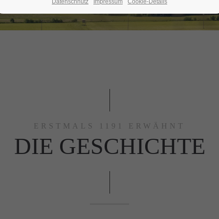
Datenschhutz
Impressum
Cookie-Details
ERSTMALS 1191 ERWÄHNT
DIE GESCHICHTE