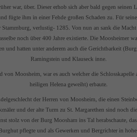
rüher war, über. Dieser erhob sich aber bald gegen seinen 
d fügte ihm in einer Fehde großen Schaden zu. Für seinen
ner Stammburg, verlustig- 1285. Von nun an sank die Macht
sselbe noch über 400 Jahre existierte. Die Moosheimer wa
n und hatten unter anderem auch die Gerichtbarkeit (Bur
Ramingstein und Klauseck inne.
d von Moosheim, war es auch welcher die Schlosskapelle a
heiligen Helena geweiht) erbaute.
 Edelgeschlecht der Herren von Moosheim, die einen Stein
kmäler und der alte Turm zu St. Margarethen sind noch die
inst stolz von der Burg Moosham ins Tal herabschaute, da
Burghut pflegte und als Gewerken und Bergrichter in hoh