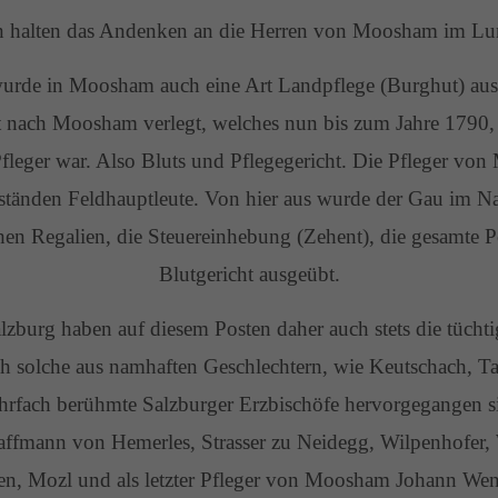
n halten das Andenken an die Herren von Moosham im L
urde in Moosham auch eine Art Landpflege (Burghut) ausg
t nach Moosham verlegt, welches nun bis zum Jahre 1790, a
fleger war. Also Bluts und Pflegegericht. Die Pfleger vo
ständen Feldhauptleute. Von hier aus wurde der Gau im N
hen Regalien, die Steuereinhebung (Zehent), die gesamte P
Blutgericht ausgeübt.
zburg haben auf diesem Posten daher auch stets die tüchtig
ch solche aus namhaften Geschlechtern, wie Keutschach, 
fach berühmte Salzburger Erzbischöfe hervorgegangen si
fmann von Hemerles, Strasser zu Neidegg, Wilpenhofer, W
en, Mozl und als letzter Pfleger von Moosham Johann We