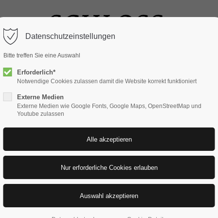
ort
Get in touch
Datenschutzeinstellungen
sum dolor sit amet:
Cybersteel Inc.
Bitte treffen Sie eine Auswahl
376-293 City Road, Suite 600
Erforderlich*
San Francisco, CA 94102
Notwendige Cookies zulassen damit die Website korrekt funktioniert
4h
Externe Medien
Have any questions?
Externe Medien wie Google Fonts, Google Maps, OpenStreetMap und
/ 365days
Youtube zulassen
+44 1234 567 890
Drop us a line
info@yourdomain.com
 support for our customers
ri 8:00am - 5:00pm
(GMT +1)