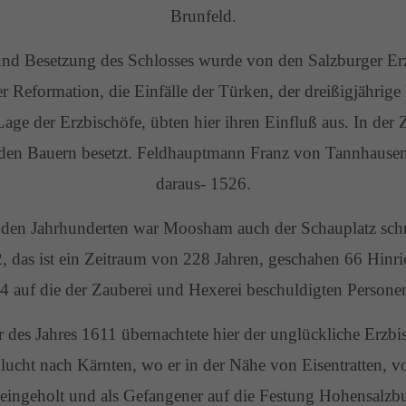
Brunfeld.
und Besetzung des Schlosses wurde von den Salzburger Erz
r Reformation, die Einfälle der Türken, der dreißigjährige
Lage der Erzbischöfe, übten hier ihren Einfluß aus. In der
den Bauern besetzt. Feldhauptmann Franz von Tannhausen v
daraus- 1526.
nden Jahrhunderten war Moosham auch der Schauplatz schr
 das ist ein Zeitraum von 228 Jahren, geschahen 66 Hinri
4 auf die der Zauberei und Hexerei beschuldigten Persone
des Jahres 1611 übernachtete hier der unglückliche Erzbi
Flucht nach Kärnten, wo er in der Nähe von Eisentratten, v
 eingeholt und als Gefangener auf die Festung Hohensalzb