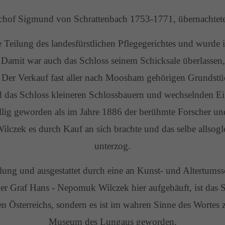
chof Sigmund von Schrattenbach 1753-1771, übernachtete 
e Teilung des landesfürstlichen Pflegegerichtes und wurd
. Damit war auch das Schloss seinem Schicksale überlassen
. Der Verkauf fast aller nach Moosham gehörigen Grundst
 das Schloss kleineren Schlossbauern und wechselnden Ei
ällig geworden als im Jahre 1886 der berühmte Forscher u
czek es durch Kauf an sich brachte und das selbe allsogle
unterzog.
llung und ausgestattet durch eine an Kunst- und Altertums
er Graf Hans - Nepomuk Wilczek hier aufgehäuft, ist das Sc
n Österreichs, sondern es ist im wahren Sinne des Wortes
Museum des Lungaus geworden.