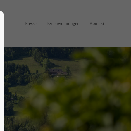
About us
Presse
Ferienwohnungen
Kontakt
Lorem ipsum dolor sit amet,
consectetuer adipiscing elit.
Aenean commodo ligula eget dolor.
Aenean massa. Cum sociis natoque
penatibus et magnis dis parturient
montes, nascetur ridiculus mus. Donec
quam felis, ultricies nec.