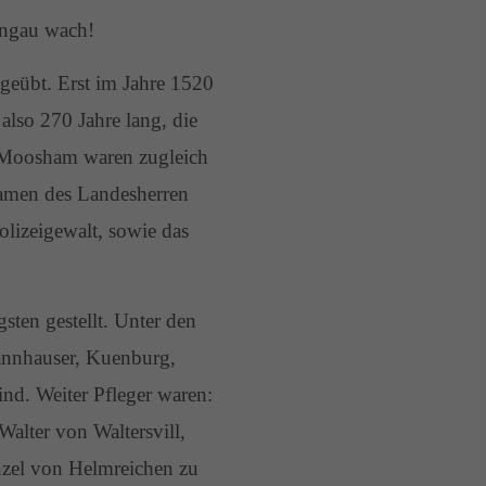
ungau wach!
eübt. Erst im Jahre 1520
lso 270 Jahre lang, die
n Moosham waren zugleich
amen des Landesherren
olizeigewalt, sowie das
sten gestellt. Unter den
Tannhauser, Kuenburg,
nd. Weiter Pfleger waren:
alter von Waltersvill,
nzel von Helmreichen zu