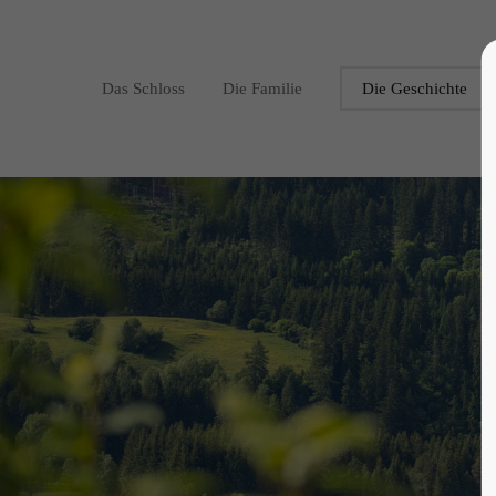
Login
Supp
Das Schloss
Die Familie
Die Geschichte
Benutzername
Lorem ip
2
Passwort
Anmelden
We offer
Register
|
Lost your password?
Mon - F