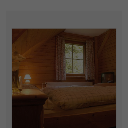
info@yourdomain.com
About us
Lorem ipsum dolor sit amet, consectetuer adipiscing
elit.
Aenean commodo ligula eget dolor. Aenean massa.
Cum sociis natoque penatibus et magnis dis parturient
montes, nascetur ridiculus mus. Donec quam felis,
ultricies nec.