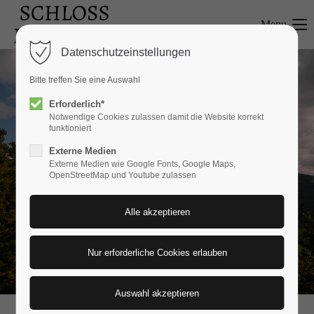
Menu
Login
Datenschutzeinstellungen
Benutzername
Bitte treffen Sie eine Auswahl
Erforderlich*
Notwendige Cookies zulassen damit die Website korrekt
funktioniert
Passwort
Externe Medien
Externe Medien wie Google Fonts, Google Maps,
OpenStreetMap und Youtube zulassen
Anmelden
Register
|
Lost your password?
Support
Lorem ipsum dolor sit amet: