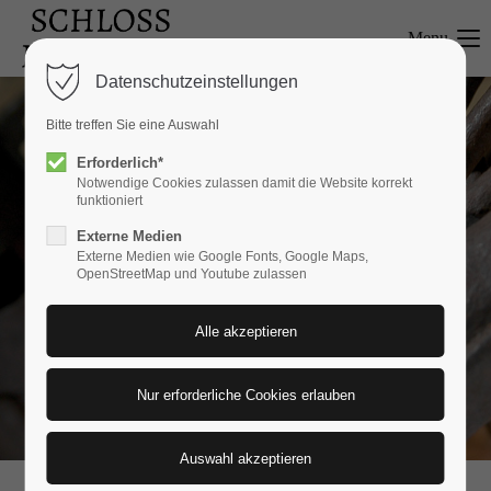
Menu
Login
Datenschutzeinstellungen
Benutzername
Bitte treffen Sie eine Auswahl
Erforderlich*
Notwendige Cookies zulassen damit die Website korrekt
funktioniert
Passwort
Externe Medien
Externe Medien wie Google Fonts, Google Maps,
OpenStreetMap und Youtube zulassen
Anmelden
Register
|
Lost your password?
Support
Lorem ipsum dolor sit amet: