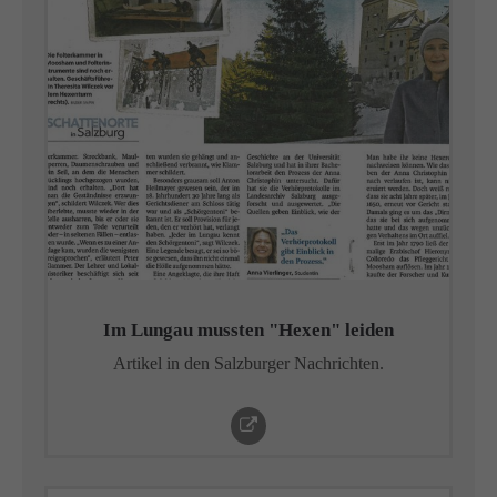
info@yourdomain.com
About us
Lorem ipsum dolor sit amet, consectetuer adipiscing
elit.
Aenean commodo ligula eget dolor. Aenean massa.
Cum sociis natoque penatibus et magnis dis parturient
montes, nascetur ridiculus mus. Donec quam felis,
ultricies nec.
Im Lungau mussten "Hexen" leiden
Artikel in den Salzburger Nachrichten.